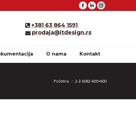
Facebook
Linkedin
Instagram
+381 63 864 1591
prodaja@itdesign.rs
kumentacija
O nama
Kontakt
You are here:
Početna
2-Z-6082-600×600