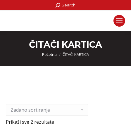
Search:
Search
ČITAČI KARTICA
Početna
ČITAČI KARTICA
Prikaži sve 2 rezultate