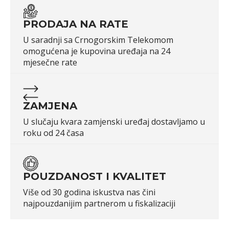
PRODAJA NA RATE
U saradnji sa Crnogorskim Telekomom
omogućena je kupovina uređaja na 24
mjesečne rate
ZAMJENA
U slučaju kvara zamjenski uređaj dostavljamo u
roku od 24 časa
POUZDANOST I KVALITET
Više od 30 godina iskustva nas čini
najpouzdanijim partnerom u fiskalizaciji