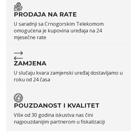
PRODAJA NA RATE
U saradnji sa Crnogorskim Telekomom
omogućena je kupovina uređaja na 24
mjesečne rate
ZAMJENA
U slučaju kvara zamjenski uređaj dostavljamo u
roku od 24 časa
POUZDANOST I KVALITET
Više od 30 godina iskustva nas čini
najpouzdanijim partnerom u fiskalizaciji