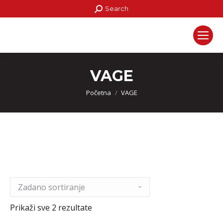
Search:
Search
VAGE
Početna
VAGE
Prikaži sve 2 rezultate