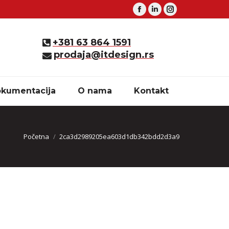
Facebook
Linkedin
Instagram
+381 63 864 1591
prodaja@itdesign.rs
kumentacija
O nama
Kontakt
You are here:
Početna
2ca3d2989205ea603d1db342bdd2d3a9