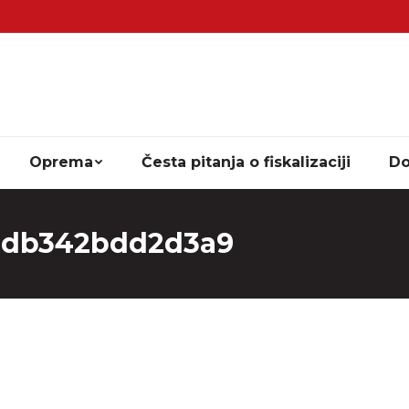
Oprema
Česta pitanja o fiskalizaciji
Do
1db342bdd2d3a9