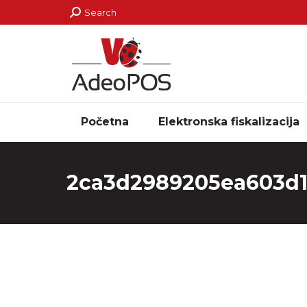
Search:
Search
Početna
Elektronska fiskalizacija
2ca3d2989205ea603d