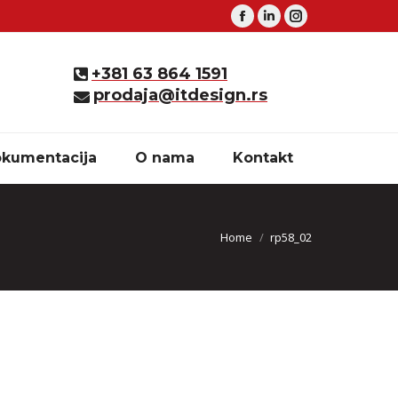
Facebook
Linkedin
Instagram
+381 63 864 1591
prodaja@itdesign.rs
kumentacija
O nama
Kontakt
You are here:
Home
rp58_02