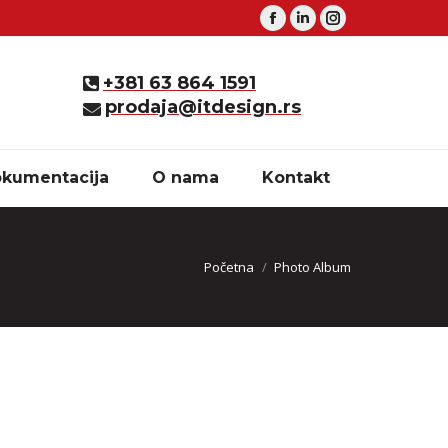
Facebook
Linkedin
Instagram
+381 63 864 1591
prodaja@itdesign.rs
kumentacija
O nama
Kontakt
You are here:
Početna
Photo Album