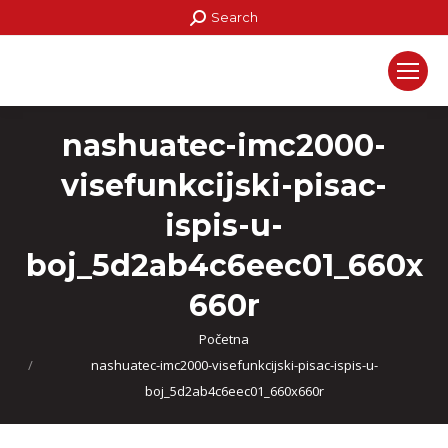
Search:
Search
nashuatec-imc2000-
visefunkcijski-pisac-
ispis-u-
boj_5d2ab4c6eec01_660x
660r
You are here:
Početna
nashuatec-imc2000-visefunkcijski-pisac-ispis-u-
boj_5d2ab4c6eec01_660x660r