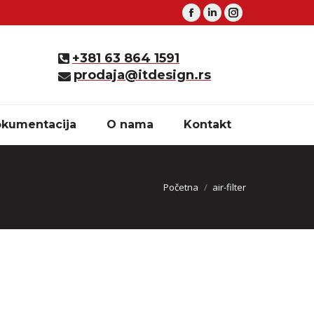
Facebook
Linkedin
Instagram
+381 63 864 1591
prodaja@itdesign.rs
kumentacija
O nama
Kontakt
You are here:
Početna
air-filter