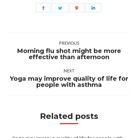
Share
Share
Share
Share
on
on
on
on
Facebook
Twitter
Pinterest
LinkedIn
Post
PREVIOUS
navigation
Morning flu shot might be more
Previous
effective than afternoon
post:
NEXT
Yoga may improve quality of life for
Next
people with asthma
post:
Related posts