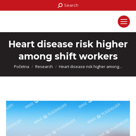
Search:
Search
Heart disease risk higher
among shift workers
You are here:
Početna
Research
Heart disease risk higher among…